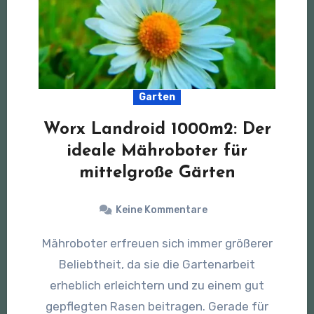
Garten
Worx Landroid 1000m2: Der
ideale Mähroboter für
mittelgroße Gärten
Keine Kommentare
Mähroboter erfreuen sich immer größerer
Beliebtheit, da sie die Gartenarbeit
erheblich erleichtern und zu einem gut
gepflegten Rasen beitragen. Gerade für