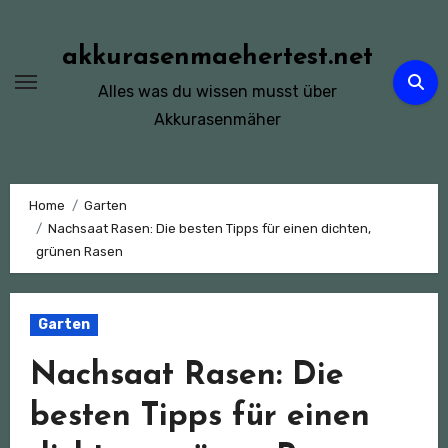
Zum
Inhalt
akkurasenmaehertest.net
springen
Alles was du wissen musst über
Akkurasenmäher
Home
Garten
Nachsaat Rasen: Die besten Tipps für einen dichten,
grünen Rasen
Garten
Nachsaat Rasen: Die
besten Tipps für einen