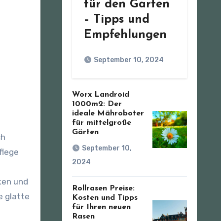
für den Garten
– Tipps und
Empfehlungen
September 10, 2024
Worx Landroid
1000m2: Der
ideale Mähroboter
für mittelgroße
Gärten
ch
September 10,
flege
2024
ken und
Rollrasen Preise:
e glatte
Kosten und Tipps
für Ihren neuen
Rasen