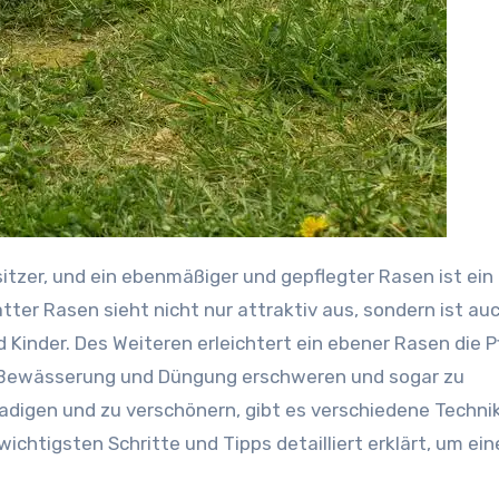
tter Rasen sieht nicht nur attraktiv aus, sondern ist au
d Kinder. Des Weiteren erleichtert ein ebener Rasen die P
 Bewässerung und Düngung erschweren und sogar zu
adigen und zu verschönern, gibt es verschiedene Techni
chtigsten Schritte und Tipps detailliert erklärt, um ein