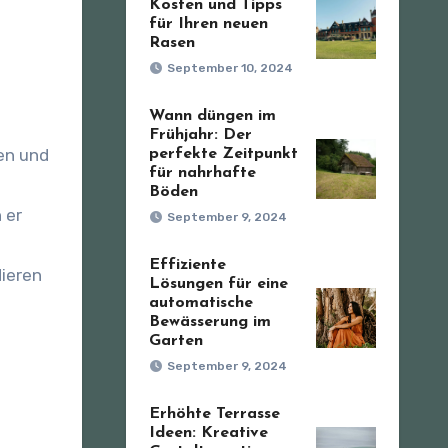
Kosten und Tipps
für Ihren neuen
Rasen
September 10, 2024
u
Wann düngen im
Frühjahr: Der
en und
perfekte Zeitpunkt
für nahrhafte
Böden
 er
September 9, 2024
Effiziente
ieren
Lösungen für eine
automatische
Bewässerung im
Garten
September 9, 2024
Erhöhte Terrasse
Ideen: Kreative