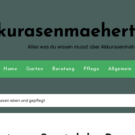
kurasenmaehert
Alles was du wissen musst über Akkurasenmäh
Home
Garten
Beratung
Pflege
Allgemein
 Rasen eben und gepflegt