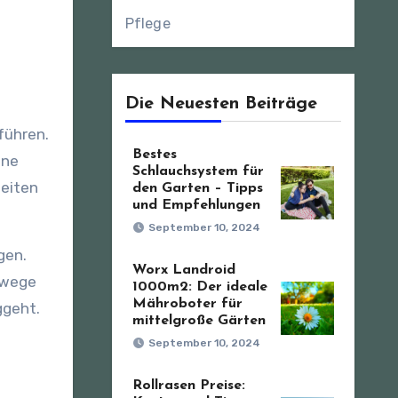
Pflege
Die Neuesten Beiträge
führen.
Bestes
ene
Schlauchsystem für
heiten
den Garten – Tipps
und Empfehlungen
September 10, 2024
gen.
Worx Landroid
ewege
1000m2: Der ideale
Mähroboter für
ggeht.
mittelgroße Gärten
September 10, 2024
Rollrasen Preise: