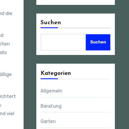
d die
Suchen
nd
Suchen
lten
lls
Kategorien
äßige
Allgemein
ichtert
s
Beratung
nd viel
Garten