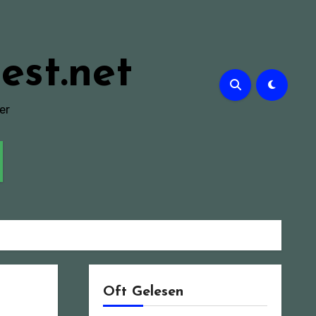
est.net
er
Oft Gelesen