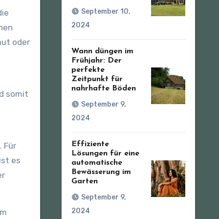
September 10,
die
2024
chen
aut oder
Wann düngen im
Frühjahr: Der
perfekte
Zeitpunkt für
nahrhafte Böden
nd somit
September 9,
2024
Effiziente
 Für
Lösungen für eine
ist es
automatische
Bewässerung im
er
Garten
September 9,
2024
em