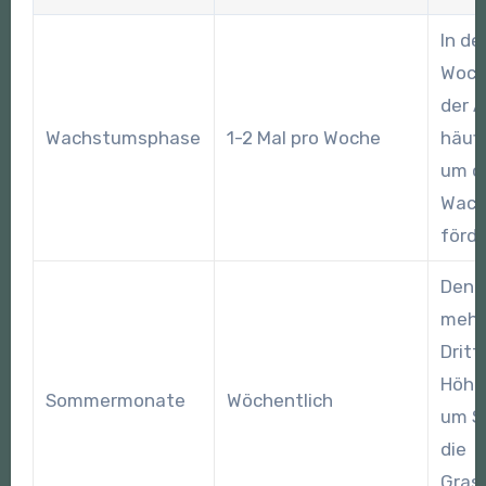
In de
Woch
der 
Wachstumsphase
1-2 Mal pro Woche
häuf
um d
Wach
förde
Den 
mehr 
Dritt
Höhe
Sommermonate
Wöchentlich
um St
die
Gras