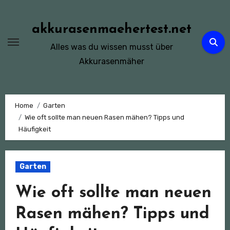
Zum
Inhalt
akkurasenmaehertest.net
springen
Alles was du wissen musst über
Akkurasenmäher
Home
Garten
Wie oft sollte man neuen Rasen mähen? Tipps und
Häufigkeit
Garten
Wie oft sollte man neuen
Rasen mähen? Tipps und