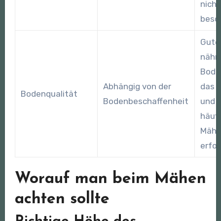
nicht
besc
Guter
nährs
Bode
Abhängig von der
das 
Bodenqualität
Bodenbeschaffenheit
und 
häufi
Mäh
erfor
Worauf man beim Mähen
achten sollte