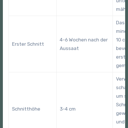
unter
mähe
Das G
mind
4-6 Wochen nach der
10 cm
Erster Schnitt
Aussaat
bevo
erste
gemä
Verw
schar
um s
Schni
Schnitthöhe
3-4 cm
gewä
und 