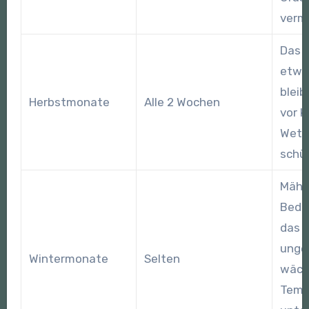
verm
Das G
etwa
bleib
Herbstmonate
Alle 2 Wochen
vor 
Wett
schü
Mähe
Beda
das 
unge
Wintermonate
Selten
wächs
Temp